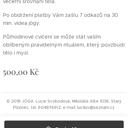
večerní srovnání těla.
Po obdržení platby Vám zašlu 7 odkazů na 30
min. videa jógy.
Půlhodinové cvičení se může stát vaším
oblíbeným pravidelným rituálem, který povzbudí
tělo i mysl.
500,00
Kč
© 2018 JÓGA. Lucie Svobodová, Mikoláše Alše 1036, Starý
Plzenec, tel. 604876912, e-mail: luciksv@seznam.cz