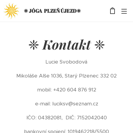
❈ JÓGA PLZEŇ ÚJEZD❈
❈
Kontakt
❈
Lucie Svobodová
Mikoláše Alše 1036, Starý Plzenec 332 02
mobil: +420 604 876 912
e-mail: luciksv@seznam.cz
IČO: 04382081, DIČ: 7152042040
bankovní spojení: 1019462218/5500