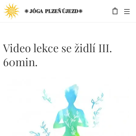
❈ JÓGA PLZEŇ ÚJEZD❈
Video lekce se židlí III.
60min.