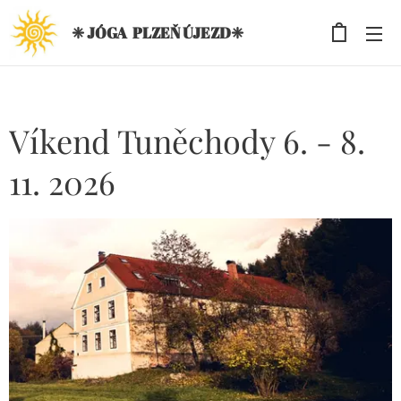
❈ JÓGA PLZEŇ ÚJEZD❈
Víkend Tuněchody 6. - 8.
11. 2026