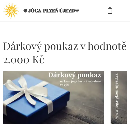
❈ JÓGA PLZEŇ ÚJEZD❈
Dárkový poukaz v hodnotě
2.000 Kč