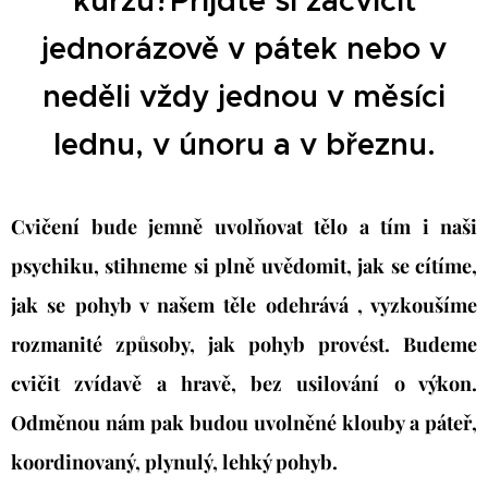
kurzů?Přijďte si zacvičit
jednorázově v pátek nebo v
neděli vždy jednou v měsíci
lednu, v únoru a v březnu.
Cvičení bude jemně uvolňovat tělo a tím i naši
psychiku, stihneme si plně uvědomit, jak se cítíme,
jak se pohyb v našem těle odehrává , vyzkoušíme
rozmanité způsoby, jak pohyb provést. Budeme
cvičit zvídavě a hravě, bez usilování o výkon.
Odměnou nám pak budou uvolněné klouby a páteř,
koordinovaný, plynulý, lehký pohyb.