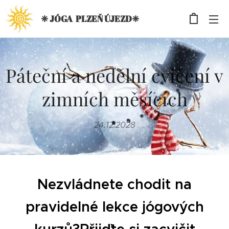
❈ JÓGA PLZEŇ ÚJEZD❈
Páteční a nedělní cvičení v
zimních měsících
24.12.2028
Nezvládnete chodit na
pravidelné lekce jógových